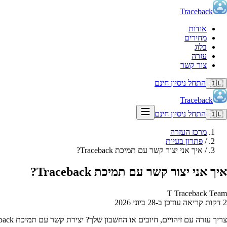
Traceback
אודות
מחירים
בלוג
עזרה
צור קשר
התחל ניסיון חינם
🇮🇱
Traceback
התחל ניסיון חינם
🇮🇱
מרכז העזרה
/
פתרון בעיות
/
איך אני יצור קשר עם תמיכת Traceback?
איך אני יצור קשר עם תמיכת Traceback?
T
Traceback Team
2 דקות קריאה
עודכן ב‑28 ביוני 2026
צריך עזרה עם זיהויים, חיובים או החשבון שלך? יצירת קשר עם תמיכת Traceback היא פשוטה. אנחנו זמינים ב-WhatsApp, ישירות מתוך האפליקציה.