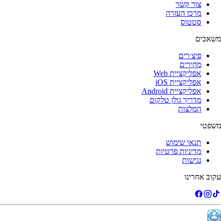
צור קשר
מרכז העזרה
סטטוס
משאבים
פיצ׳רים
מחירים
אפליקציית Web
אפליקציית iOS
אפליקציית Android
מדריך גולן טלקום
המלצות
משפטי
תנאי שימוש
מדיניות פרטיות
נגישות
עקוב אחרינו