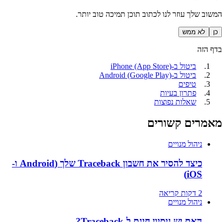
המשוב שלך עוזר לנו לכתוב תוכן תמיכה טוב יותר.
כן
לא ממש
בדף הזה
ביטול ב-iPhone (App Store)
ביטול ב-Android (Google Play)
טיפים
פתרון בעיות
שאלות נפוצות
מאמרים קשורים
ניהול מנויים
כיצד להסיר את חשבון Traceback שלך (Android ו-
iOS)
2 דקות קריאה
ניהול מנויים
האם יש ניסיון חינם ל-Traceback?