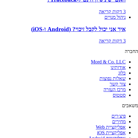
3 דקות קריאה
ניהול מנויים
איך אני יכול לקבל זיכוי? (Android ו-iOS)
3 דקות קריאה
החברה
Mord & Co. LLC
אודותינו
בלוג
שאלות נפוצות
צור קשר
מרכז העזרה
סטטוס
משאבים
פיצ׳רים
מחירים
אפליקציית Web
אפליקציית iOS