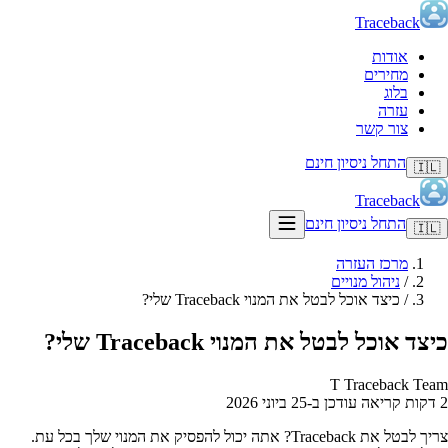
Traceback
אודות
מחירים
בלוג
עזרה
צור קשר
התחל ניסיון חינם
🇮🇱
Traceback
התחל ניסיון חינם
🇮🇱
מרכז העזרה
/
ניהול מנויים
/
כיצד אוכל לבטל את המנוי Traceback שלי?
כיצד אוכל לבטל את המנוי Traceback שלי?
T
Traceback Team
2 דקות קריאה
עודכן ב‑25 ביוני 2026
צריך לבטל את Traceback? אתה יכול להפסיק את המנוי שלך בכל עת.