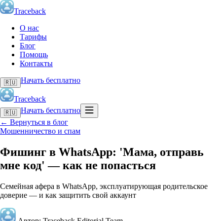
Traceback
О нас
Тарифы
Блог
Помощь
Контакты
Начать бесплатно
🇷🇺
Traceback
Начать бесплатно
🇷🇺
←
Вернуться в блог
Мошенничество и спам
Фишинг в WhatsApp: 'Мама, отправь
мне код' — как не попасться
Семейная афера в WhatsApp, эксплуатирующая родительское
доверие — и как защитить свой аккаунт
Автор: Traceback Editorial Team