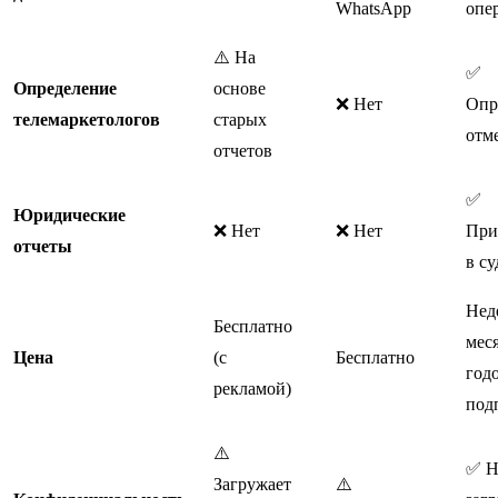
WhatsApp
опе
⚠️ На
✅
Определение
основе
❌ Нет
Опр
телемаркетологов
старых
отм
отчетов
✅
Юридические
❌ Нет
❌ Нет
При
отчеты
в су
Нед
Бесплатно
мес
Цена
(с
Бесплатно
год
рекламой)
под
⚠️
✅ Н
Загружает
⚠️