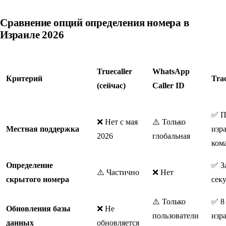
Сравнение опций определения номера в
Израиле 2026
Truecaller
WhatsApp
Критерий
Tra
(сейчас)
Caller ID
✅ П
❌ Нет с мая
⚠️ Только
Местная поддержка
изр
2026
глобальная
ком
Определение
✅ За
⚠️ Частично
❌ Нет
скрытого номера
сек
⚠️ Только
✅ 8
Обновления базы
❌ Не
пользователи
изр
данных
обновляется