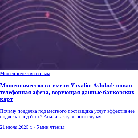
Мошенничество и спам
Мошенничество от имени Yuvalim Ashdod: новая
телефонная афера, ворующая данные банковских
карт
Почему подделка под местного поставщика услуг эффективнее
подделки под банк? Анализ актуального случая
21 июля 2026 г.
·
5 мин чтения