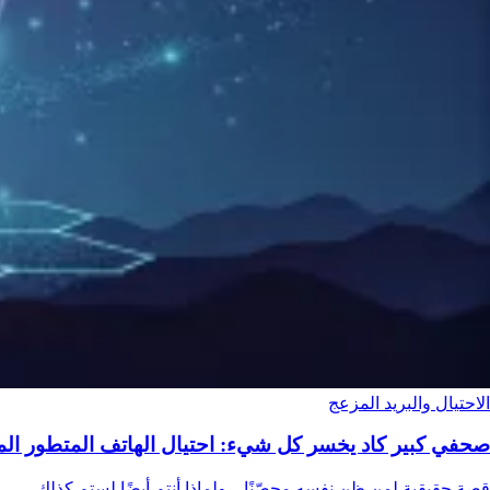
الاحتيال والبريد المزعج
صحفي كبير كاد يخسر كل شيء: احتيال الهاتف المتطور الم
قصة حقيقية لمن ظن نفسه محصّنًا – ولماذا أنتم أيضًا لستم كذلك