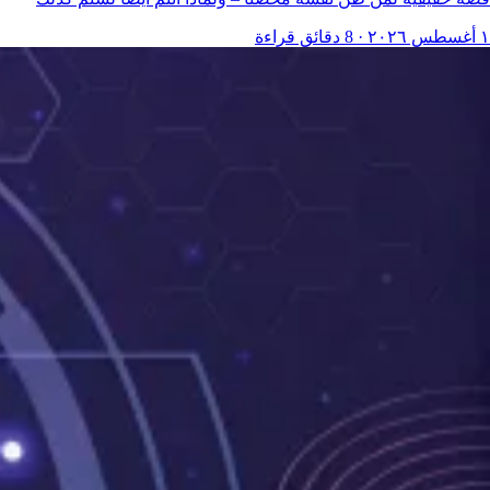
١ أغسطس ٢٠٢٦
·
8 دقائق قراءة