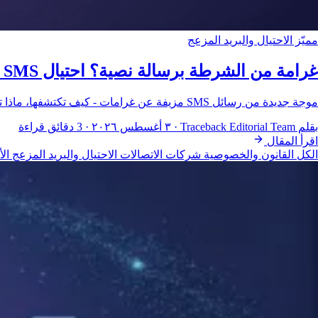
مميّز
الاحتيال والبريد المزعج
غرامة من الشرطة برسالة نصية؟ احتيال SMS الجديد الذي ينتشر هذا الأسبوع
موجة جديدة من رسائل SMS مزيفة عن غرامات - كيف تكتشفها، ماذا ترسل الشرطة فعلاً، وماذا تفعل الآن
بقلم Traceback Editorial Team
·
٣ أغسطس ٢٠٢٦
·
3 دقائق قراءة
اقرأ المقال
الكل
القانون والخصوصية
شركات الاتصالات
الاحتيال والبريد المزعج
ال