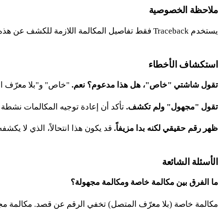
ملاحظة الخصوصية
يستخدم Traceback فقط تفاصيل المكالمة اللازمة للكشف عن هذه المكالمات. لا نسجل أو نستمع إلى محادثاتك.
استكشاف الأخطاء
تقول شاشتي "خاص"، هل هذا مدعوم؟ نعم.
"خاص" و"بلا معرّف المتصل" 
تقول "مجهول" ولم تكشف.
تأكد أن إعادة توجيه المكالمات نشطة و
ظهر رقم حقيقي لكنه بدا مزيفاً.
قد يكون هذا انتحالاً، الذي لا يكشفه Traceback، بل يكشف فقط عن المكالمات المخفية والمجهول
الأسئلة الشائعة
ما الفرق بين مكالمة خاصة ومكالمة مجهولة؟
مكالمة خاصة (بلا معرّف المتصل) تخفي الرقم عن قصد. مكالمة مجهولة لا يوجد فيها ر