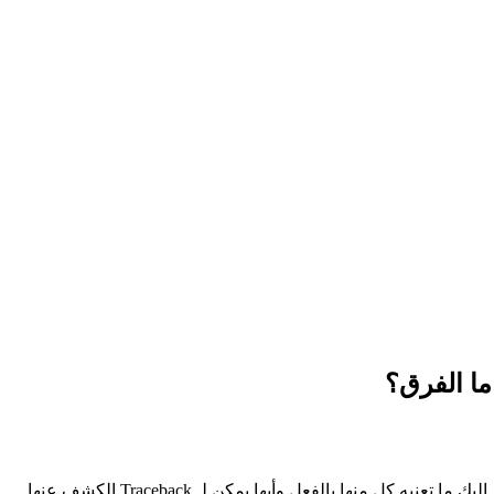
ما الفرق؟
ل منها بالفعل وأيها يمكن لـ Traceback الكشف عنها.