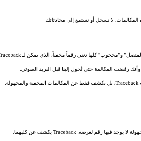
و"محجوب" كلها تعني رقماً مخفياً، الذي يمكن لـ Traceback الكشف عنه.
أنك رفضت المكالمة حتى تُحول إلينا قبل البريد الصوتي.
ة.
قم لعرضه. Traceback يكشف عن كليهما.