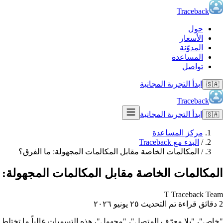
Traceback
حول
الأسعار
المدوّنة
المساعدة
تواصل
ابدأ التجربة المجانية
🇸🇦
Traceback
ابدأ التجربة المجانية
🇸🇦
مركز المساعدة
/
البدء مع Traceback
/
المكالمات الخاصة مقابل المكالمات المجهولة: ما الفرق؟
المكالمات الخاصة مقابل المكالمات المجهولة: 
T
Traceback Team
2 دقائق قراءة
تم التحديث ٢٥ يونيو ٢٠٢٦
"خاص"، "بلا معرّف المتصل"، "مجهول"، هذه التسميات غالباً ما تختلط. إليك ما تعنيه ك