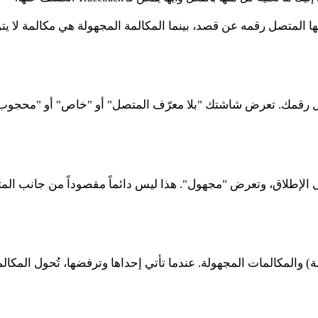
مه عن قصد، بينما المكالمة المجهولة هي مكالمة لا يتوفر فيها رقم للعرض. تم 
قمك. تعرض شاشتك "بلا معرّف المتصل" أو "خاص" أو "محجوب" بدلاً
الإطلاق، وتعرض "مجهول". هذا ليس دائماً مقصوداً من جانب المتصل؛
ل (الخاصة) والمكالمات المجهولة. عندما تأتي إحداها وترفضها، تُحول ال