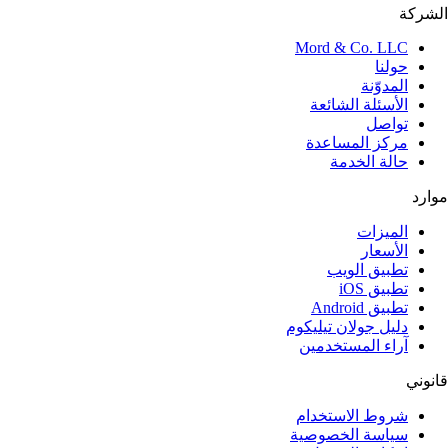
الشركة
Mord & Co. LLC
حولنا
المدوّنة
الأسئلة الشائعة
تواصل
مركز المساعدة
حالة الخدمة
موارد
الميزات
الأسعار
تطبيق الويب
تطبيق iOS
تطبيق Android
دليل جولان تيليكوم
آراء المستخدمين
قانوني
شروط الاستخدام
سياسة الخصوصية