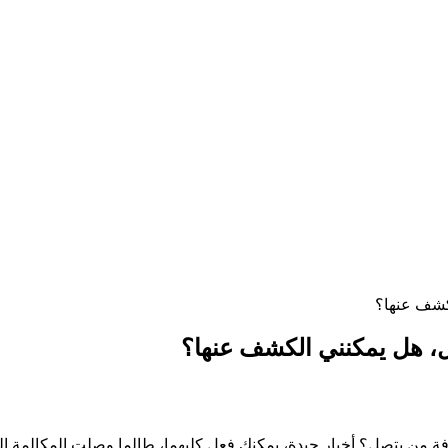
كشف عنها؟
، هل يمكنني الكشف عنها؟
ر جيدة، يمكنك فعل كليهما، طالما وصلت المكالمة إلى Traceback. إليك كيفية عمل ذ