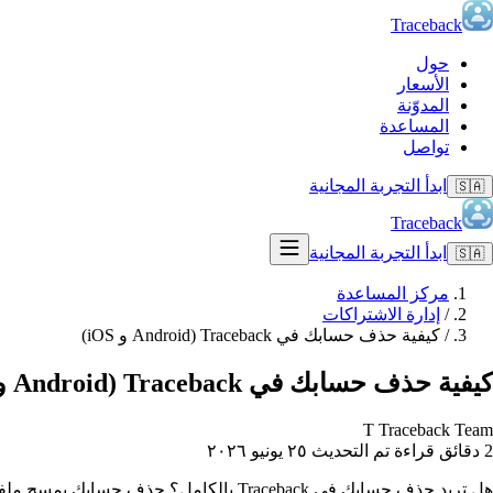
Traceback
حول
الأسعار
المدوّنة
المساعدة
تواصل
ابدأ التجربة المجانية
🇸🇦
Traceback
ابدأ التجربة المجانية
🇸🇦
مركز المساعدة
/
إدارة الاشتراكات
/
كيفية حذف حسابك في Traceback (Android و iOS)
كيفية حذف حسابك في Traceback (Android و iOS)
T
Traceback Team
2 دقائق قراءة
تم التحديث ٢٥ يونيو ٢٠٢٦