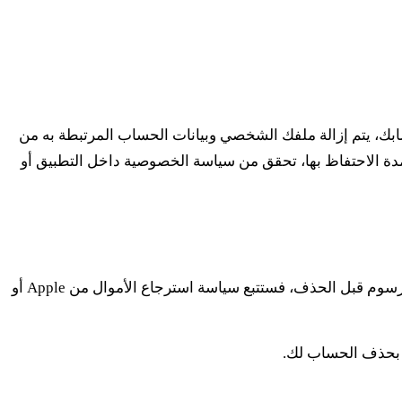
 حسابك، يتم إزالة ملفك الشخصي وبيانات الحساب المرتبطة به من
 أو مدة الاحتفاظ بها، تحقق من سياسة الخصوصية داخل التطبيق أو
الاشتراكات المشتراة من App Store أو Google Play يتم إدارتها من قبلهم. إذا تم فرض رسوم قبل الحذف، فستتبع سياسة استرجاع الأموال من Apple أو
م بحذف الحساب لك.