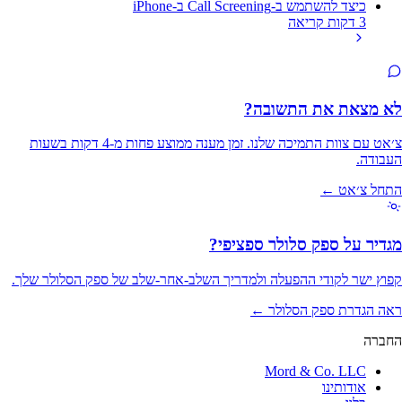
כיצד להשתמש ב-Call Screening ב-iPhone
3 דקות קריאה
לא מצאת את התשובה?
צ׳אט עם צוות התמיכה שלנו. זמן מענה ממוצע פחות מ‑4 דקות בשעות
העבודה.
התחל צ׳אט ←
מגדיר על ספק סלולר ספציפי?
קפוץ ישר לקודי ההפעלה ולמדריך השלב‑אחר‑שלב של ספק הסלולר שלך.
ראה הגדרת ספק הסלולר ←
החברה
Mord & Co. LLC
אודותינו