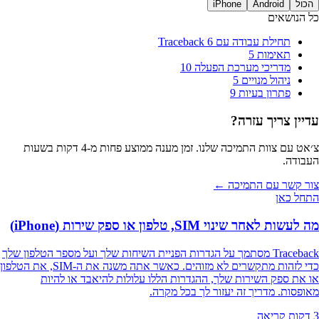
הכול
Android
iPhone
כל הנושאים
תחילת עבודה עם Traceback
6
תאימות
5
מדריכי מערכת הפעלה
10
ניהול מנויים
5
פתרון בעיות
9
עדיין צריך עזרה?
צ׳אט עם צוות התמיכה שלנו. זמן מענה ממוצע פחות מ‑4 דקות בשעות
העבודה.
צור קשר עם התמיכה ←
התחל כאן
מה לעשות לאחר שינוי SIM, טלפון או ספק שירות (iPhone)
Traceback מסתמך על הגדרות הפניית השיחות שלך ועל מספר הטלפון שלך
כדי לזהות מתקשרים לא מזוהים. כאשר אתה משנה את ה-SIM, את הטלפון
או את ספק השירות שלך, ההגדרות הללו עלולות להיאבד או להיות
מאופסות. מדריך זה יעזור לך בכל מקרה.
3 דקות קריאה