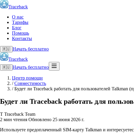
Traceback
О нас
Тарифы
Блог
Помощь
Контакты
Начать бесплатно
🇷🇺
Traceback
Начать бесплатно
🇷🇺
Центр помощи
/
Совместимость
/
Будет ли Traceback работать для пользователей Talkman (
Будет ли Traceback работать для пользо
T
Traceback Team
2 мин чтения
Обновлено 25 июня 2026 г.
Используете предоплаченный SIM-карту Talkman и интересуетесь,